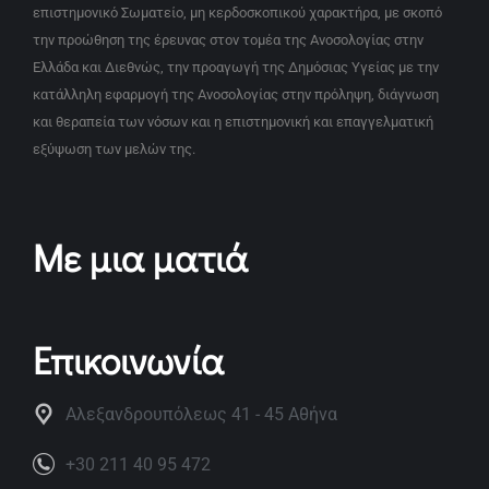
επιστημονικό Σωματείο, μη κερδοσκοπικού χαρακτήρα, με σκοπό
την προώθηση της έρευνας στον τομέα της Ανοσολογίας στην
Ελλάδα και Διεθνώς, την προαγωγή της Δημόσιας Υγείας με την
κατάλληλη εφαρμογή της Ανοσολογίας στην πρόληψη, διάγνωση
και θεραπεία των νόσων και η επιστημονική και επαγγελματική
εξύψωση των μελών της.
Με μια ματιά
Επικοινωνία
Αλεξανδρουπόλεως 41 - 45 Αθήνα
+30 211 40 95 472