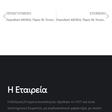
ΠΡΟΗΓΟΥΜΕΝΟ
ΕΠΟΜΕΝΟ
Περιοδικό ΑΝΟΣΙΑ, Τόμος 05, Τεύχος 2, 2009
Περιοδικό ΑΝΟΣΙΑ, Τόμος 06, Τεύχος 1, 2010
Η Εταιρεία
Η Ελληνική Εταιρεία Ανοσολογίας ιδρύθηκε το 1971 και είναι
επιστημονικό Σωματείο, μη κερδοσκοπικού χαρακτήρα, με σκοπό