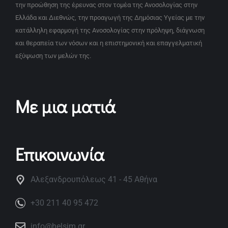
την προώθηση της έρευνας στον τομέα της Ανοσολογίας στην
Ελλάδα και Διεθνώς, την προαγωγή της Δημόσιας Υγείας με την
κατάλληλη εφαρμογή της Ανοσολογίας στην πρόληψη, διάγνωση
και θεραπεία των νόσων και η επιστημονική και επαγγελματική
εξύψωση των μελών της.
Με μια ματιά
Επικοινωνία
Αλεξανδρουπόλεως 41 - 45 Αθήνα
+30 211 40 95 472
info@helsim.gr