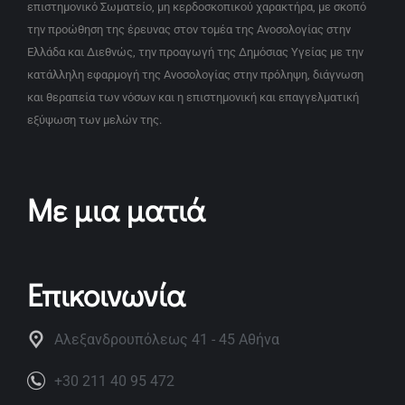
επιστημονικό Σωματείο, μη κερδοσκοπικού χαρακτήρα, με σκοπό
την προώθηση της έρευνας στον τομέα της Ανοσολογίας στην
Ελλάδα και Διεθνώς, την προαγωγή της Δημόσιας Υγείας με την
κατάλληλη εφαρμογή της Ανοσολογίας στην πρόληψη, διάγνωση
και θεραπεία των νόσων και η επιστημονική και επαγγελματική
εξύψωση των μελών της.
Με μια ματιά
Επικοινωνία
Αλεξανδρουπόλεως 41 - 45 Αθήνα
+30 211 40 95 472