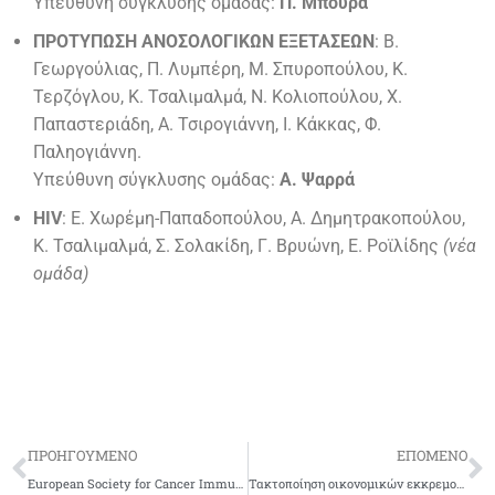
Υπεύθυνη σύγκλυσης ομάδας:
Π. Μπούρα
ΠΡΟΤΥΠΩΣΗ ΑΝΟΣΟΛΟΓΙΚΩΝ ΕΞΕΤΑΣΕΩΝ
: Β.
Γεωργούλιας, Π. Λυμπέρη, Μ. Σπυροπούλου, Κ.
Τερζόγλου, Κ. Τσαλιμαλμά, Ν. Κολιοπούλου, Χ.
Παπαστεριάδη, Α. Τσιρογιάννη, Ι. Κάκκας, Φ.
Παληογιάννη.
Υπεύθυνη σύγκλυσης ομάδας:
Α. Ψαρρά
HIV
: Ε. Χωρέμη-Παπαδοπούλου, Α. Δημητρακοπούλου,
Κ. Τσαλιμαλμά, Σ. Σολακίδη, Γ. Βρυώνη, Ε. Ροϊλίδης
(νέα
ομάδα)
ΠΡΟΗΓΟΥΜΕΝΟ
ΕΠΟΜΕΝΟ
European Society for Cancer Immunology and Immunotherapy (ESCII)
Τακτοποίηση οικονομικών εκκρεμοτήτων μελών της ΕΕΑ