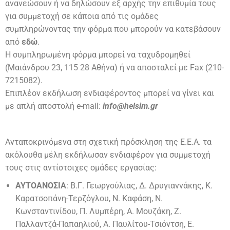
ανανεώσουν ή να δηλώσουν εξ αρχής την επιθυμία τους
για συμμετοχή σε κάποια από τις ομάδες
συμπληρώνοντας την φόρμα που μπορούν να κατεβάσουν
από
εδώ
.
Η συμπληρωμένη φόρμα μπορεί να ταχυδρομηθεί
(Μαιάνδρου 23, 115 28 Αθήνα) ή να αποσταλεί με Fax (210-
7215082).
Επιπλέον εκδήλωση ενδιαφέροντος μπορεί να γίνει και
με απλή αποστολή e-mail:
info@helsim.gr
Aνταποκρινόμενα στη σχετική πρόσκληση της Ε.Ε.Α. τα
ακόλουθα μέλη εκδήλωσαν ενδιαφέρον για συμμετοχή
τους στις αντίστοιχες ομάδες εργασίας:
ΑΥΤΟΑΝΟΣΙΑ
: Β.Γ. Γεωργούλιας, Δ. Δρυγιαννάκης, Κ.
Καρατσοπάνη-Τερζόγλου, Ν. Καφάση, Ν.
Κωνσταντινίδου, Π. Λυμπέρη, Α. Moυζάκη, Ζ.
Παλλαντζά-Παπαηλιού, Α. Παυλίτου-Τσιόντση, Ε.