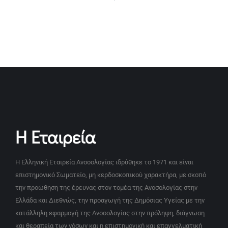
Η Εταιρεία
Η Ελληνική Εταιρεία Ανοσολογίας ιδρύθηκε το 1971 και είναι
επιστημονικό Σωματείο, μη κερδοσκοπικού χαρακτήρα, με σκοπό
την προώθηση της έρευνας στον τομέα της Ανοσολογίας στην
Ελλάδα και Διεθνώς, την προαγωγή της Δημόσιας Υγείας με την
κατάλληλη εφαρμογή της Ανοσολογίας στην πρόληψη, διάγνωση
και θεραπεία των νόσων και η επιστημονική και επαγγελματική