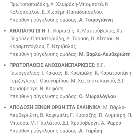
Πρωτοπαπαδάκη, Α. Χλωράκη-Μπομποτά, Ν.
Κολιοπούλου, Ε. Χωρέμη-Παπαδοπούλου.
Υπεύθυνη σύγκλυσης ομάδας:
Α. Τσιρογιάννη
ΑΝΑΠΑΡΑΓΩΓΗ
: Γ. Κυριαζής, Χ. Μαντούβαλος, Χρ.
Παχούλα-Παπαστεριάδη, Α. Ταράση, Β. Κίτσιου, Θ.
Κεραμιτσόγλου, Ε. Ντριβαλάς.
Υπεύθυνη σύγκλυσης ομάδας:
Μ. Βάρλα-Λευθεριώτη
ΠΡΩΤΟΠΑΘΕΙΣ ΑΝΟΣΟΑΝΕΠΑΡΚΕΙΕΣ
: Β.Γ.
Γεωργούλιας, Ι. Κάκκας, Β. Καψιμάλη, Κ. Καρατσοπάνη-
Τερζόγλου, I. Oικονομίδου, Μ. Χατζηστυλιανού, Δ.Ι.
Χρυσοβέργη, Ν. Καφάση.
Υπεύθυνη σύγκλυσης ομάδας:
Ο. Μωραλόγλου
ΑΠΟΔΟΣΗ ΞΕΝΩΝ ΟΡΩΝ ΣΤΑ ΕΛΛΗΝΙΚΑ
: M. Bάρλα-
Λευθεριώτη, Β. Καψιμάλη, Γ. Κυριαζής, Π. Λυμπέρη, Π.
Μπούρα, Μ. Παυλάτου, Δ.Ι. Χρυσοβέργη, Α. Ψαρρά.
Υπεύθυνη σύγκλυσης ομάδας:
Α. Ταράση