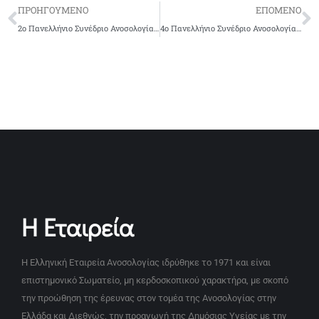
ΠΡΟΗΓΟΥΜΕΝΟ
ΕΠΟΜΕΝΟ
2ο Πανελλήνιο Συνέδριο Ανοσολογίας, 1992
4ο Πανελλήνιο Συνέδριο Ανοσολογίας, 1998
Η Εταιρεία
Η Ελληνική Εταιρεία Ανοσολογίας ιδρύθηκε το 1971 και είναι
επιστημονικό Σωματείο, μη κερδοσκοπικού χαρακτήρα, με σκοπό
την προώθηση της έρευνας στον τομέα της Ανοσολογίας στην
Ελλάδα και Διεθνώς, την προαγωγή της Δημόσιας Υγείας με την