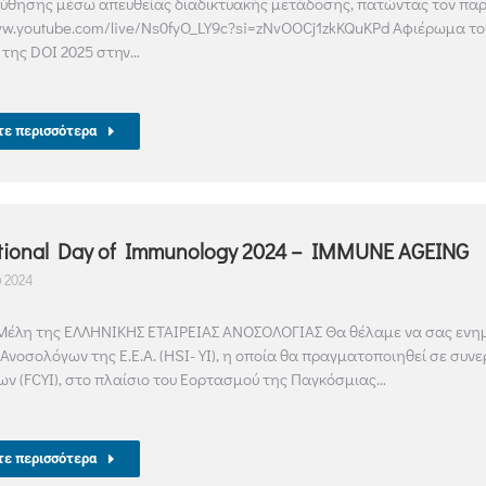
ύθησης μέσω απευθείας διαδικτυακής μετάδοσης, πατώντας τον πα
ww.youtube.com/live/Ns0fyO_LY9c?si=zNvOOCj1zkKQuKPd Αφιέρωμα του
της DOI 2025 στην…
τε περισσότερα
ational Day of Immunology 2024 – IMMUNE AGEING
 2024
έλη της ΕΛΛΗΝΙΚΗΣ ΕΤΑΙΡΕΙΑΣ ΑΝΟΣΟΛΟΓΙΑΣ Θα θέλαμε να σας ενημ
Ανοσολόγων της Ε.Ε.Α. (HSI-YI), η οποία θα πραγματοποιηθεί σε συν
ν (FCYI), στο πλαίσιο του Εορτασμού της Παγκόσμιας…
τε περισσότερα