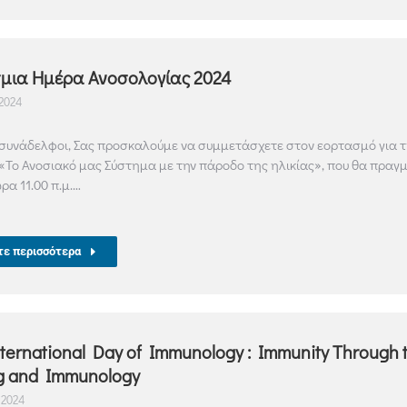
μια Ημέρα Ανοσολογίας 2024
2024
συνάδελφοι, Σας προσκαλούμε να συμμετάσχετε στον εορτασμό για 
 «Το Ανοσιακό μας Σύστημα με την πάροδο της ηλικίας», που θα πραγμ
ρα 11.00 π.μ.…
τε περισσότερα
ternational Day of Immunology : Immunity Through 
ng and Immunology
 2024