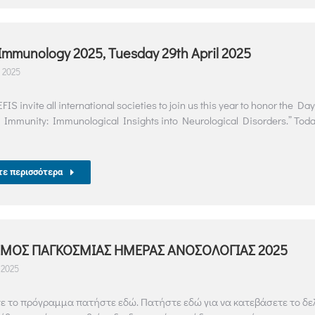
Immunology 2025, Tuesday 29th April 2025
 2025
FIS invite all international societies to join us this year to honor the Da
 Immunity: Immunological Insights into Neurological Disorders.” Today 
τε περισσότερα
ΜΟΣ ΠΑΓΚΟΣΜΙΑΣ ΗΜΕΡΑΣ ΑΝΟΣΟΛΟΓΙΑΣ 2025
 2025
ίτε το πρόγραμμα πατήστε εδώ. Πατήστε εδώ για να κατεβάσετε το δε