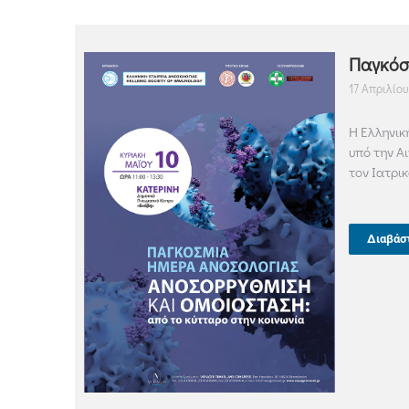
Παγκόσ
17 Απριλίου
Η Ελληνικ
υπό την Α
τoν Ιατρι
Διαβάσ