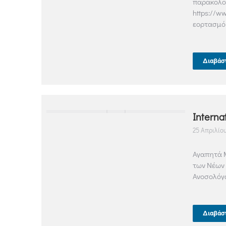
παρακολο
https://w
εορτασμό 
Διαβάσ
Intern
25 Απριλίου
Αγαπητά Μ
των Νέων 
Ανοσολόγω
Διαβάσ