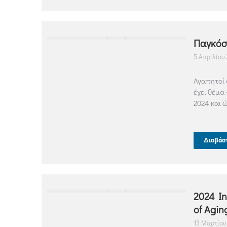
Παγκόσ
5 Απριλίου 
Αγαπητοί 
έχει θέμα
2024 και ώ
Διαβάσ
2024 In
of Agi
13 Μαρτίου