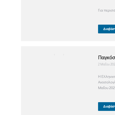
Για περισ
Διαβάσ
Παγκόσ
2 Μαΐου 20
H Ελληνικ
Ανοσολογί
Μαΐου 202
Διαβάσ