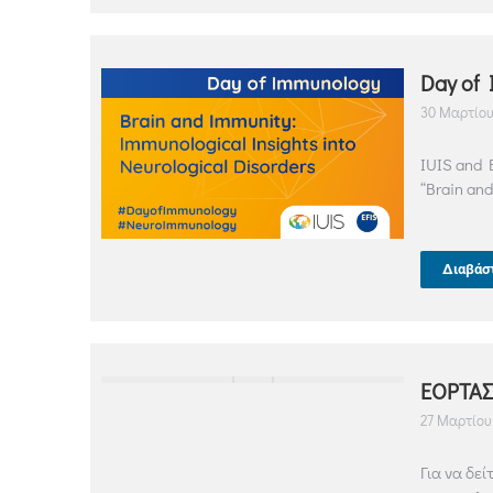
Day of 
30 Μαρτίου
IUIS and E
“Brain and
Διαβάσ
ΕΟΡΤΑΣ
27 Μαρτίου
Για να δε