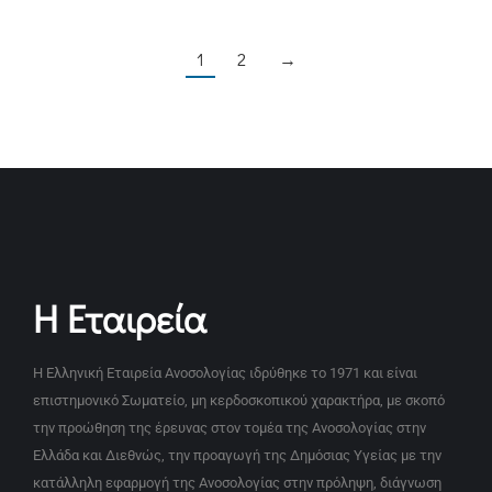
1
2
→
Η Εταιρεία
Η Ελληνική Εταιρεία Ανοσολογίας ιδρύθηκε το 1971 και είναι
επιστημονικό Σωματείο, μη κερδοσκοπικού χαρακτήρα, με σκοπό
την προώθηση της έρευνας στον τομέα της Ανοσολογίας στην
Ελλάδα και Διεθνώς, την προαγωγή της Δημόσιας Υγείας με την
κατάλληλη εφαρμογή της Ανοσολογίας στην πρόληψη, διάγνωση