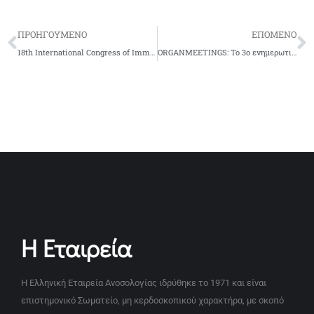
ΠΡΟΗΓΟΥΜΕΝΟ
ΕΠΟΜΕΝΟ
18th International Congress of Immunology, 27 November – 2 December 2023 | Cape Town, South Africa
ORGANMEETINGS: Το 3ο ενημερωτικό πρόγραμμα ξεκινά για τη δωρεά και μεταμόσχευση οργάνων
Η Εταιρεία
Η Ελληνική Εταιρεία Ανοσολογίας ιδρύθηκε το 1971 και είναι
επιστημονικό Σωματείο, μη κερδοσκοπικού χαρακτήρα, με σκοπό