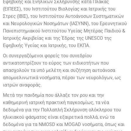
Εφηβικής και Ενηλίκων Σκλήρυνσης κατά Πλάκας
(ΕΙΠΕΕΣ), του Ινστιτούτου Βιολογίας και Ιατρικής του
Στρες (ΙΒΙΣ), του Ινστιτούτου Αυτοάνοσων Συστηματικών
και Νευρολογικών Νοσημάτων (ΙΑΣΥΝΝ), του Ερευνητικού
Πανεπιστημιακού Ινστιτούτου Υγείας Μητέρας Παιδιού &
Ιατρικής Ακριβείας και της Έδρας της UNESCO της
Εφηβικής Υγείας και Ιατρικής, του ΕΚΠΑ.
Οι συνεργαζόμενοι φορείς του συνεδρίου
αντικατοπτρίζουν το εύρος των ειδικοτήτων που
απασχολούν τα υπό μελέτη και συζήτηση αυτοάνοσα
απομυελινωτικά νοσήματα, πέραν των νευρολόγων, ως
ιατρών αναφοράς.
Μετά την πανδημία που άλλαξε τον ρου και την
καθημερινή ιατρική πρακτική παγκοσμίως, τα νέα
δεδομένα για την Πολλαπλή Σκλήρυνση ολόκληρου του
ηλικιακού φάσματος είναι εξαιρετικά πολλά, ενώ τα
δεδομένα για τα NMOSD και MOGAD νοσήματα, όπως και