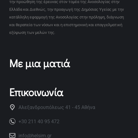
την προώθηση της έρευνας στον τομέα της Ανοσολογίας στην
Ελλάδα και Διεθνώς, την προαγωγή της Δημόσιας Υγείας με την
κατάλληλη εφαρμογή της Ανοσολογίας στην πρόληψη, διάγνωση
και θεραπεία των νόσων και η επιστημονική και επαγγελματική
εξύψωση των μελών της.
Με μια ματιά
Επικοινωνία
Αλεξανδρουπόλεως 41 - 45 Αθήνα
+30 211 40 95 472
info@helsim.gr