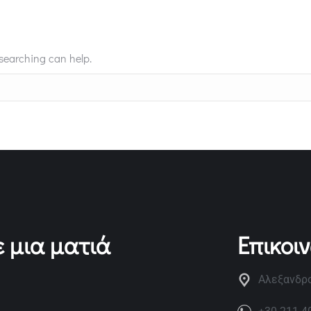
 searching can help.
 μια ματιά
Επικοι
Αλεξανδρο