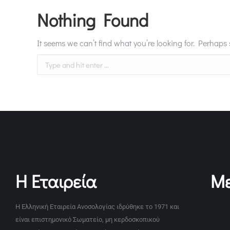
Nothing Found
It seems we can’t find what you’re looking for. Perhaps
Η Εταιρεία
Με
Η Ελληνική Εταιρεία Ανοσολογίας ιδρύθηκε το 1971 και
είναι επιστημονικό Σωματείο, μη κερδοσκοπικού