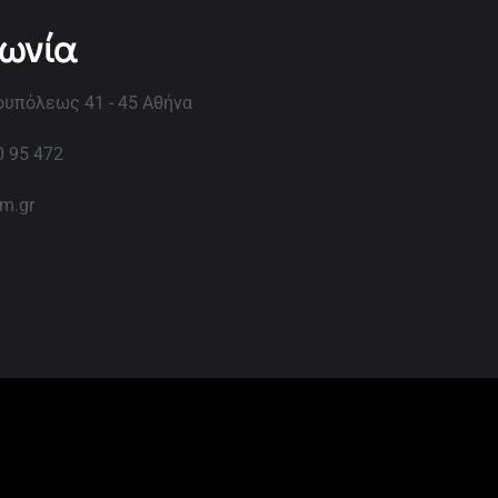
νωνία
υπόλεως 41 - 45 Αθήνα
0 95 472
im.gr