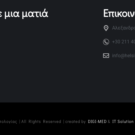
 μια ματιά
Επικοι
Αλεξανδρο
+30 211 4
info@hels
σολογίας | All Rights Reserved | created by
DIGI-MED
&
IT Solution