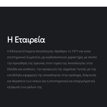
Η Εταιρεία
Η Ελληνική Εταιρεία Ανοσολογίας ιδρύθηκε το 1971 και είναι
επιστημονικό Σωματείο, μη κερδοσκοπικού χαρακτήρα, με σκοπό
την προώθηση της έρευνας στον τομέα της Ανοσολογίας στην
Ελλάδα και Διεθνώς, την προαγωγή της Δημόσιας Υγείας με την
κατάλληλη εφαρμογή της Ανοσολογίας στην πρόληψη, διάγνωση
και θεραπεία των νόσων και η επιστημονική και επαγγελματική
εξύψωση των μελών της.