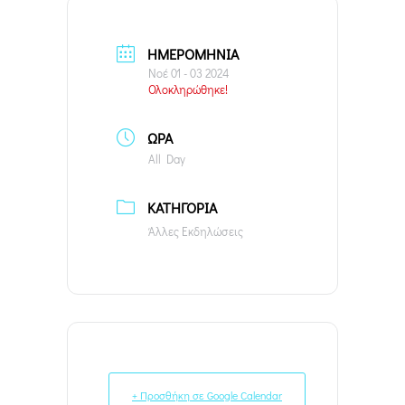
ΗΜΕΡΟΜΗΝΊΑ
Νοέ 01 - 03 2024
Ολοκληρώθηκε!
ΏΡΑ
All Day
ΚΑΤΗΓΟΡΊΑ
Άλλες Εκδηλώσεις
+ Προσθήκη σε Google Calendar