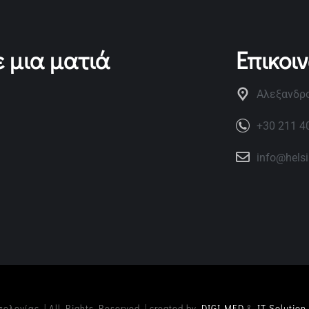
 μια ματιά
Επικοι
Αλεξανδρο
+30 211 4
info@hels
σολογίας | All Rights Reserved | created by
DIGI-MED
&
IT Solution