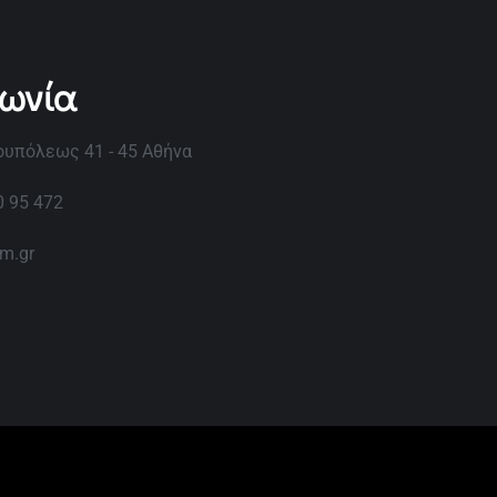
νωνία
υπόλεως 41 - 45 Αθήνα
0 95 472
im.gr