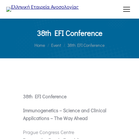
38th EFI Conference
You are here:
Home
Event
38th EFI Conference
38th EFI Conference
Immunogenetics – Science and Clinical
Applications – The Way Ahead
Prague Congress Centre