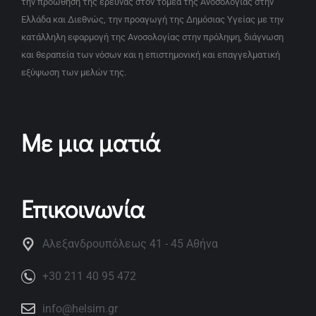
την προώθηση της έρευνας στον τομέα της Ανοσολογίας στην
Ελλάδα και Διεθνώς, την προαγωγή της Δημόσιας Υγείας με την
κατάλληλη εφαρμογή της Ανοσολογίας στην πρόληψη, διάγνωση
και θεραπεία των νόσων και η επιστημονική και επαγγελματική
εξύψωση των μελών της.
Με μια ματιά
Επικοινωνία
Αλεξανδρουπόλεως 41 - 45 Αθήνα
+30 211 40 95 472
info@helsim.gr