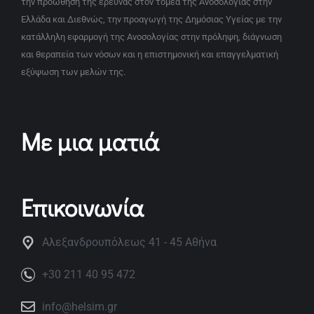
την προώθηση της έρευνας στον τομέα της Ανοσολογίας στην
Ελλάδα και Διεθνώς, την προαγωγή της Δημόσιας Υγείας με την
κατάλληλη εφαρμογή της Ανοσολογίας στην πρόληψη, διάγνωση
και θεραπεία των νόσων και η επιστημονική και επαγγελματική
εξύψωση των μελών της.
Με μια ματιά
Επικοινωνία
Αλεξανδρουπόλεως 41 - 45 Αθήνα
+30 211 40 95 472
info@helsim.gr