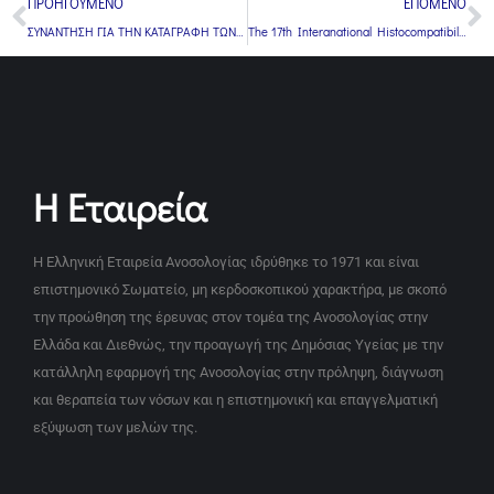
ΠΡΟΗΓΟΥΜΕΝΟ
ΕΠΟΜΕΝΟ
ΣΥΝΑΝΤΗΣΗ ΓΙΑ ΤΗΝ ΚΑΤΑΓΡΑΦΗ ΤΩΝ ΠΡΩΤΟΠΑΘΩΝ ΑΝΟΣΟΑΝΕΠΑΡΚΕΙΩΝ
The 17th Interanational Histocompatibility and Immunogenetics Workshop
Η Εταιρεία
Η Ελληνική Εταιρεία Ανοσολογίας ιδρύθηκε το 1971 και είναι
επιστημονικό Σωματείο, μη κερδοσκοπικού χαρακτήρα, με σκοπό
την προώθηση της έρευνας στον τομέα της Ανοσολογίας στην
Ελλάδα και Διεθνώς, την προαγωγή της Δημόσιας Υγείας με την
κατάλληλη εφαρμογή της Ανοσολογίας στην πρόληψη, διάγνωση
και θεραπεία των νόσων και η επιστημονική και επαγγελματική
εξύψωση των μελών της.