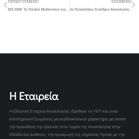
ΠΡΟΗΓΟΥΜΕΝΟ
ΕΠΟΜΕΝΟ
DOI 2008: Τα Παιδιά Μαθαίνουν για το Ανοσιακό Σύστημα
2ο Πανελλήνιο Συνέδριο Ανοσολογίας, 1992
Η Εταιρεία
Η Ελληνική Εταιρεία Ανοσολογίας ιδρύθηκε το 1971 και είναι
επιστημονικό Σωματείο, μη κερδοσκοπικού χαρακτήρα, με σκοπό
την προώθηση της έρευνας στον τομέα της Ανοσολογίας στην
Ελλάδα και Διεθνώς, την προαγωγή της Δημόσιας Υγείας με την