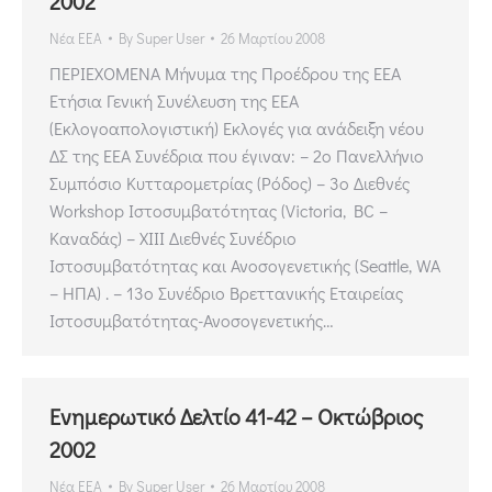
2002
Νέα ΕΕΑ
By
Super User
26 Μαρτίου 2008
ΠΕΡΙΕΧΟΜΕΝΑ Μήνυμα της Προέδρου της ΕΕΑ
Ετήσια Γενική Συνέλευση της ΕΕΑ
(Εκλογοαπολογιστική) Εκλογές για ανάδειξη νέου
ΔΣ της ΕΕΑ Συνέδρια που έγιναν: – 2ο Πανελλήνιο
Συμπόσιο Κυτταρομετρίας (Ρόδος) – 3ο Διεθνές
Workshop Ιστοσυμβατότητας (Victoria, BC –
Kαναδάς) – ΧΙΙΙ Διεθνές Συνέδριο
Ιστοσυμβατότητας και Ανοσογενετικής (Seattle, WA
– ΗΠΑ) . – 13ο Συνέδριο Βρεττανικής Εταιρείας
Ιστοσυμβατότητας-Ανοσογενετικής…
Ενημερωτικό Δελτίο 41-42 – Οκτώβριος
2002
Νέα ΕΕΑ
By
Super User
26 Μαρτίου 2008