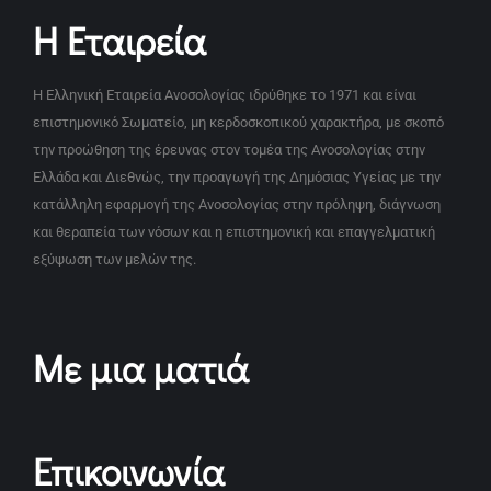
Η Εταιρεία
Η Ελληνική Εταιρεία Ανοσολογίας ιδρύθηκε το 1971 και είναι
επιστημονικό Σωματείο, μη κερδοσκοπικού χαρακτήρα, με σκοπό
την προώθηση της έρευνας στον τομέα της Ανοσολογίας στην
Ελλάδα και Διεθνώς, την προαγωγή της Δημόσιας Υγείας με την
κατάλληλη εφαρμογή της Ανοσολογίας στην πρόληψη, διάγνωση
και θεραπεία των νόσων και η επιστημονική και επαγγελματική
εξύψωση των μελών της.
Με μια ματιά
Επικοινωνία