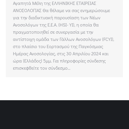
Αγαπητά Μέλη της ΕΛΛΗΝΙΚΗΣ ΕΤΑΙΡΕΙΑΣ
ΑΝΟΣΟΛΟΓΙΑΣ Θα θέλαμε να σας ενημερώσουμε
για την διαδικτυακή παρουσίαση των Νέων
Ανοσολόγων της Ε.Ε.Α. (HSI-YI), η οποία θα
πραγματοποιηθεί σε συνεργασία με την
αντίστοιχη ομάδα των Γάλλων Ανοσολόγων (FCYI),
στο πλαίσιο του Εορτασμού της Παγκόσμιας
Ημέρας Ανοσολογίας, στις 30 Απριλίου 2024 και
ώρα (Ελλάδος) 5μμ. Για πληροφορίες σύνδεσης
επισκεφθείτε τον σύνδεσμο…