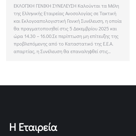
ΕΚΛΟΓΙΚΗ ΓΕΝΙΚΗ ΣΥΝΕΛΕΥΣΗ Καλούνται τα Μέλη
της Ελληνικής Εταιρείας Ανοσολογίας σε Τακτική
και Εκλογοαπολογιστική Γενική Συνέλευση, η οποία
θα πραγματοποιηθεί στις 5 Δεκεμβρίου 2025 και
ώρα 14.30 – 16.00.Σε περίπτωση μη επίτευξης της
προβλεπόμενης από το Καταστατικό της Ε.Ε.Α.
απαρτίας, η Συνέλευση θα επαναληφθεί στις…
Η Εταιρεία