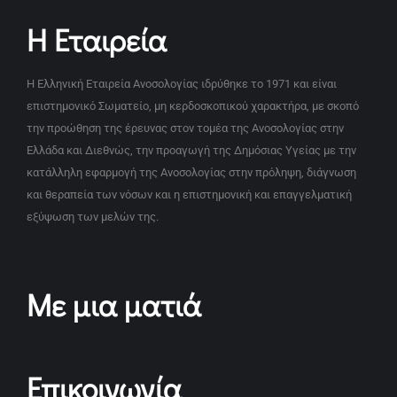
Η Εταιρεία
Η Ελληνική Εταιρεία Ανοσολογίας ιδρύθηκε το 1971 και είναι
επιστημονικό Σωματείο, μη κερδοσκοπικού χαρακτήρα, με σκοπό
την προώθηση της έρευνας στον τομέα της Ανοσολογίας στην
Ελλάδα και Διεθνώς, την προαγωγή της Δημόσιας Υγείας με την
κατάλληλη εφαρμογή της Ανοσολογίας στην πρόληψη, διάγνωση
και θεραπεία των νόσων και η επιστημονική και επαγγελματική
εξύψωση των μελών της.
Με μια ματιά
Επικοινωνία