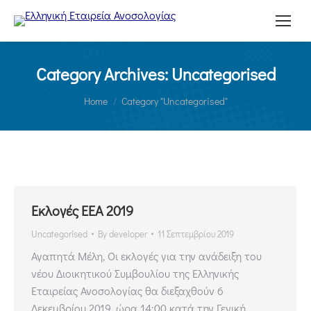
Category Archives:
Uncategorised
You are here:
Home
Category "Uncategorised"
Εκλογές ΕΕΑ 2019
Uncategorised
By
developer
11 Σεπτεμβρίου 2019
Αγαπητά Μέλη, Οι εκλογές για την ανάδειξη του
νέου Διοικητικού Συμβουλίου της Ελληνικής
Εταιρείας Ανοσολογίας θα διεξαχθούν 6
Δεκεμβρίου 2019, ώρα 14:00 κατά την Γενική