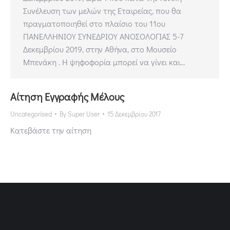
Συνέλευση των μελών της Εταιρείας, που θα
πραγματοποιηθεί στο πλαίσιο του 11ου
ΠΑΝΕΛΛΗΝΙΟΥ ΣΥΝΕΔΡΙΟΥ ΑΝΟΣΟΛΟΓΙΑΣ 5-7
Δεκεμβρίου 2019, στην Αθήνα, στο Μουσείο
Μπενάκη . Η ψηφοφορία μπορεί να γίνει και…
Αίτηση Εγγραφής Μέλους
Uncategorised
By
Super User
15 Δεκεμβρίου 2017
Κατεβάστε την αίτηση