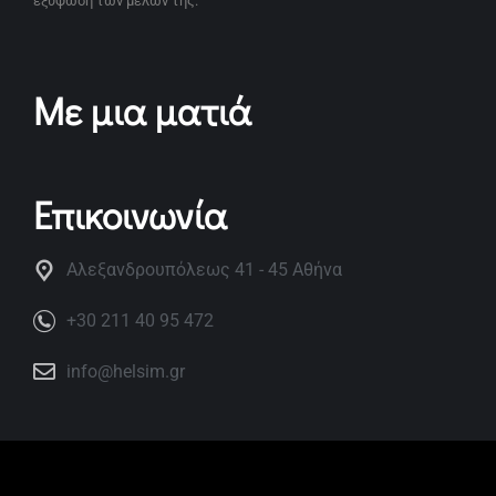
εξύψωση των μελών της.
Με μια ματιά
Επικοινωνία
Αλεξανδρουπόλεως 41 - 45 Αθήνα
+30 211 40 95 472
info@helsim.gr