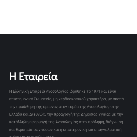
Η Εταιρεία
Η Ελληνική Εταιρεία Ανοσολογίας ιδρύθηκε το 1971 και είναι
επιστημονικό Σωματείο, μη κερδοσκοπικού χαρακτήρα, με σκοπό
την προώθηση της έρευνας στον τομέα της Ανοσολογίας στην
Ελλάδα και Διεθνώς, την προαγωγή της Δημόσιας Υγείας με την
κατάλληλη εφαρμογή της Ανοσολογίας στην πρόληψη, διάγνωση
και θεραπεία των νόσων και η επιστημονική και επαγγελματική