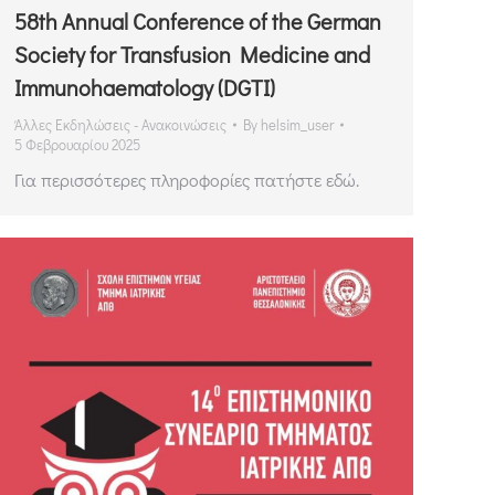
58th Annual Conference of the German
Society for Transfusion Medicine and
Immunohaematology (DGTI)
Άλλες Εκδηλώσεις - Ανακοινώσεις
By
helsim_user
5 Φεβρουαρίου 2025
Για περισσότερες πληροφορίες πατήστε εδώ.