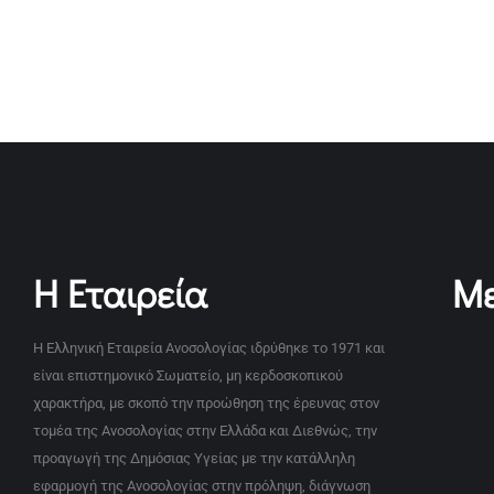
Η Εταιρεία
Με
Η Ελληνική Εταιρεία Ανοσολογίας ιδρύθηκε το 1971 και
είναι επιστημονικό Σωματείο, μη κερδοσκοπικού
χαρακτήρα, με σκοπό την προώθηση της έρευνας στον
τομέα της Ανοσολογίας στην Ελλάδα και Διεθνώς, την
προαγωγή της Δημόσιας Υγείας με την κατάλληλη
εφαρμογή της Ανοσολογίας στην πρόληψη, διάγνωση