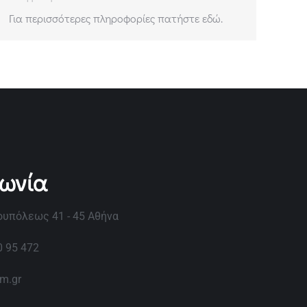
Για περισσότερες πληροφορίες πατήστε εδώ.
νωνία
υπόλεως 41 - 45 Αθήνα
0 95 472
im.gr