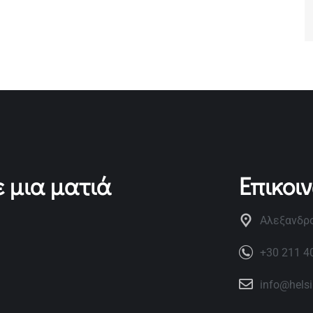
 μια ματιά
Επικοι
Αλεξανδρο
+30 211 4
info@hels