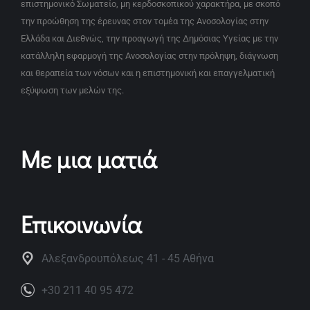
επιστημονικό Σωματείο, μη κερδοσκοπικού χαρακτήρα, με σκοπό
την προώθηση της έρευνας στον τομέα της Ανοσολογίας στην
Ελλάδα και Διεθνώς, την προαγωγή της Δημόσιας Υγείας με την
κατάλληλη εφαρμογή της Ανοσολογίας στην πρόληψη, διάγνωση
και θεραπεία των νόσων και η επιστημονική και επαγγελματική
εξύψωση των μελών της.
Με μια ματιά
Επικοινωνία
Αλεξανδρουπόλεως 41 - 45 Αθήνα
+30 211 40 95 472