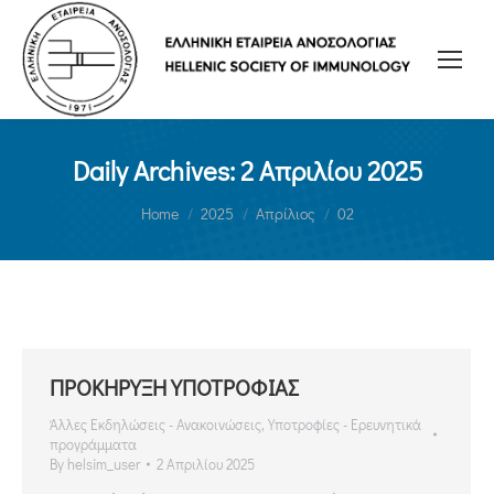
Daily Archives:
2 Απριλίου 2025
You are here:
Home
2025
Απρίλιος
02
ΠΡΟΚΗΡΥΞΗ ΥΠΟΤΡΟΦΙΑΣ
Άλλες Εκδηλώσεις - Ανακοινώσεις
,
Υποτροφίες - Ερευνητικά
προγράμματα
By
helsim_user
2 Απριλίου 2025