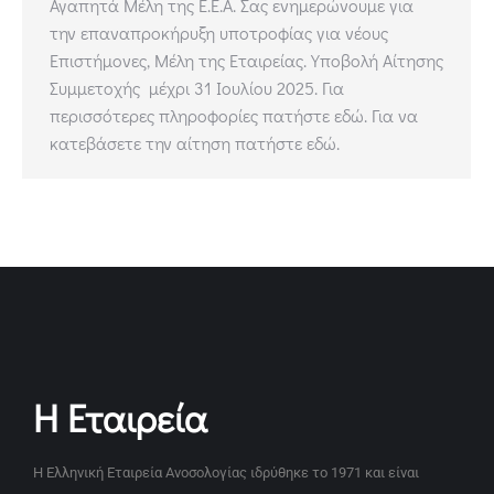
Αγαπητά Μέλη της Ε.Ε.Α. Σας ενημερώνουμε για
την επαναπροκήρυξη υποτροφίας για νέους
Επιστήμονες, Μέλη της Εταιρείας. Υποβολή Αίτησης
Συμμετοχής μέχρι 31 Ιουλίου 2025. Για
περισσότερες πληροφορίες πατήστε εδώ. Για να
κατεβάσετε την αίτηση πατήστε εδώ.
Η Εταιρεία
Η Ελληνική Εταιρεία Ανοσολογίας ιδρύθηκε το 1971 και είναι